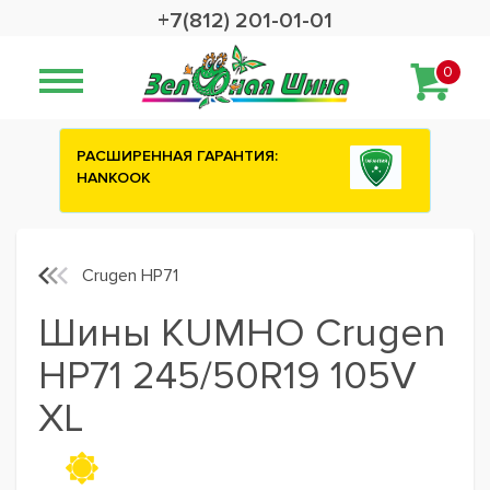
+7(812) 201-01-01
0
РЕННАЯ ГАРАНТИЯ:
Сashback 2500 рублей 
OK
шины ATTAR
Crugen HP71
Шины KUMHO Crugen
HP71 245/50R19 105V
XL