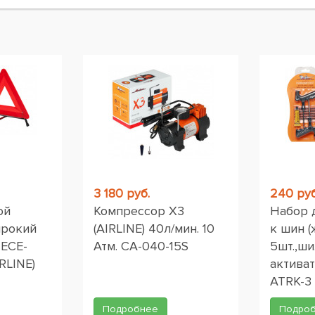
ы
3 180 руб.
240 руб
ой
Компрессор X3
Набор 
ирокий
(AIRLINE) 40л/мин. 10
к шин (
 ЕСЕ-
Атм. CA-040-15S
5шт.,ши
RLINE)
активат
ATRK-3
Подробнее
Подро