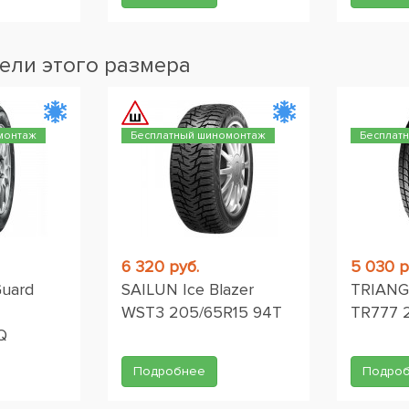
ели этого размера
монтаж
Бесплатный шиномонтаж
Бесплат
6 320 руб.
5 030 р
Guard
SAILUN Ice Blazer
TRIANG
WST3 205/65R15 94T
TR777 
Q
Подробнее
Подро