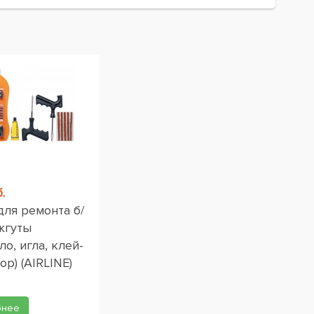
.
для ремонта б/
жгуты
ло, игла, клей-
ор) (AIRLINE)
бнее