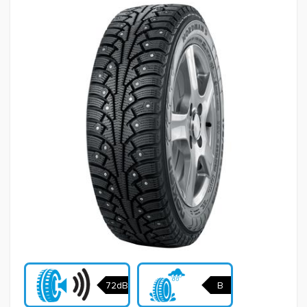
72dB
B