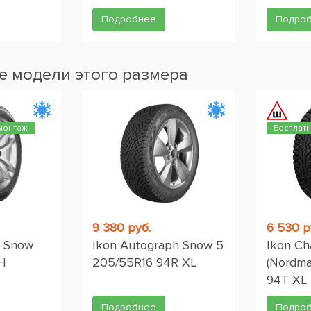
Подробнее
Подро
 модели этого размера
монтаж
Бесплат
9 380 руб.
6 530 р
o Snow
Ikon Autograph Snow 5
Ikon Ch
H
205/55R16 94R XL
(Nordma
94T XL
Подробнее
Подро