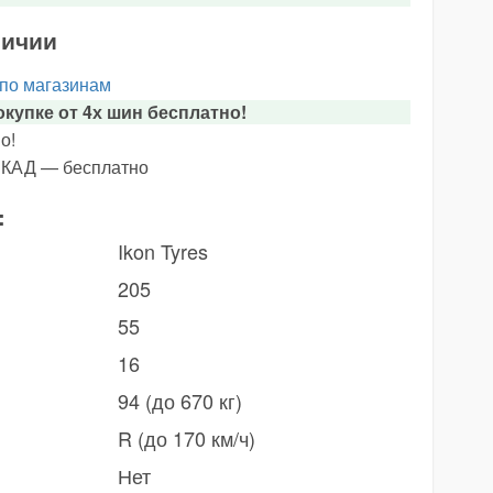
личии
 по магазинам
купке от 4х шин бесплатно!
о!
х КАД — бесплатно
:
Ikon Tyres
205
55
16
94 (до 670 кг)
R (до 170 км/ч)
Нет