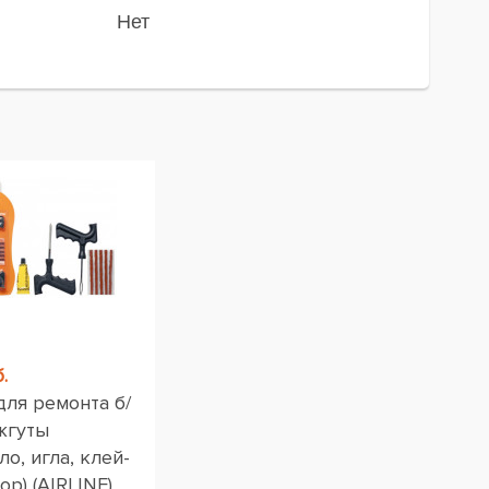
Нет
.
для ремонта б/
жгуты
ло, игла, клей-
ор) (AIRLINE)