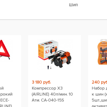
Шип
ы
3 180 руб.
240 руб
ой
Компрессор X3
Набор 
ирокий
(AIRLINE) 40л/мин. 10
к шин (
 ЕСЕ-
Атм. CA-040-15S
5шт.,ши
RLINE)
активат