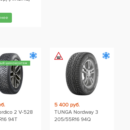
бнее
ный шиномонтаж
уб.
5 400 руб.
Nordico 2 V-528
TUNGA Nordway 3
R16 94T
205/55R16 94Q