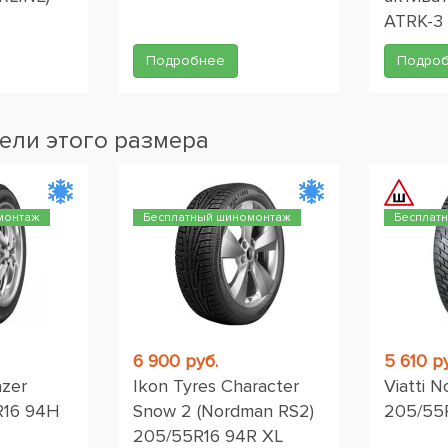
ATRK-3
Подробнее
Подро
ели этого размера
монтаж
Бесплатный шиномонтаж
Бесплат
6 900 руб.
5 610 р
azer
Ikon Tyres Character
Viatti 
R16 94H
Snow 2 (Nordman RS2)
205/55
205/55R16 94R XL