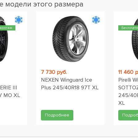
 модели этого размера
монтаж
Бесплат
7 730 руб.
11 460 р
NEXEN Winguard Ice
Pirelli W
RIE III
Plus 245/40R18 97T XL
SOTTOZ
V MO XL
245/40R
XL
Подробнее
Подро