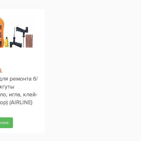
.
для ремонта б/
жгуты
ло, игла, клей-
ор) (AIRLINE)
бнее