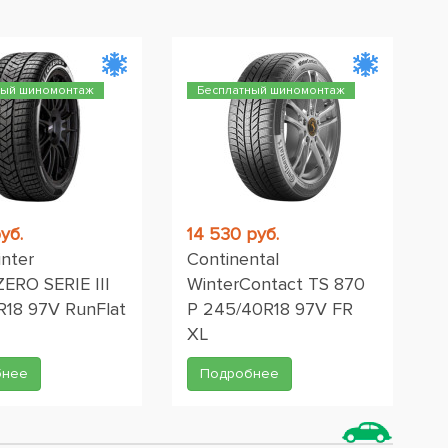
ный шиномонтаж
Бесплатный шиномонтаж
уб.
14 530 руб.
inter
Continental
ERO SERIE III
WinterContact TS 870
18 97V RunFlat
P 245/40R18 97V FR
XL
бнее
Подробнее