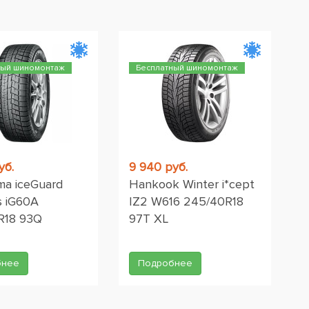
ный шиномонтаж
Бесплатный шиномонтаж
уб.
9 940 руб.
a iceGuard
Hankook Winter i*cept
s iG60A
IZ2 W616 245/40R18
R18 93Q
97T XL
бнее
Подробнее