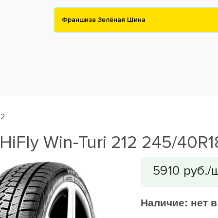
Франшиза Зелёная Шина
12
iFly Win-Turi 212 245/40R1
Наличие:
нет 