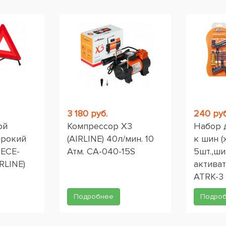
ы
3 180 руб.
240 руб
ой
Компрессор X3
Набор 
ирокий
(AIRLINE) 40л/мин. 10
к шин (
 ЕСЕ-
Атм. CA-040-15S
5шт.,ши
RLINE)
активат
ATRK-3
Подробнее
Подро