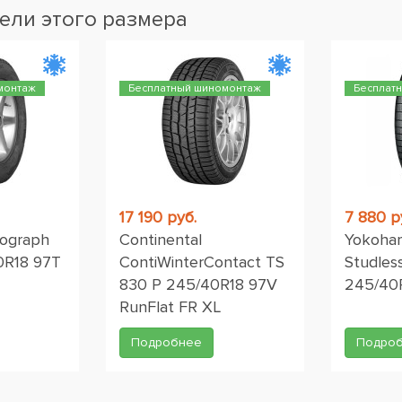
ели этого размера
монтаж
Бесплатный шиномонтаж
Бесплат
17 190 руб.
7 880 р
tograph
Continental
Yokoham
0R18 97T
ContiWinterContact TS
Studles
830 P 245/40R18 97V
245/40
RunFlat FR XL
Подробнее
Подро