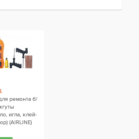
.
для ремонта б/
жгуты
ло, игла, клей-
ор) (AIRLINE)