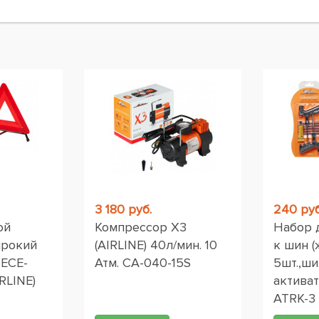
ы
3 180 руб.
240 руб
ой
Компрессор X3
Набор 
ирокий
(AIRLINE) 40л/мин. 10
к шин (
 ЕСЕ-
Атм. CA-040-15S
5шт.,ши
RLINE)
активат
ATRK-3