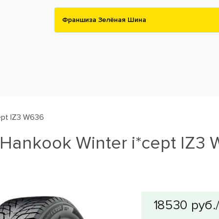
Франшиза Зелёная Шина
cept IZ3 W636
ankook Winter i*cept IZ3