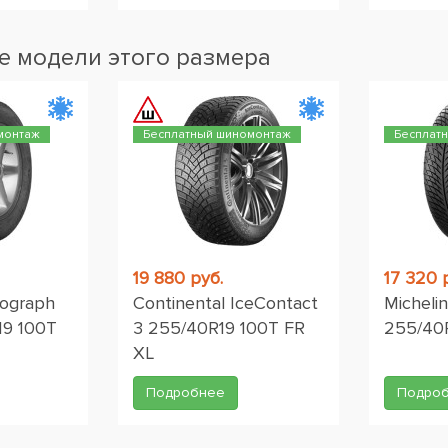
 модели этого размера
монтаж
Бесплатный шиномонтаж
Бесплат
19 880 руб.
17 320 
tograph
Continental IceContact
Michelin
19 100T
3 255/40R19 100T FR
255/40
XL
Подробнее
Подро