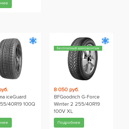
бнее
Бесплатный шиномонтаж
руб.
8 050 руб.
a iceGuard
BFGoodrich G-Force
255/40R19 100Q
Winter 2 255/40R19
100V XL
бнее
Подробнее