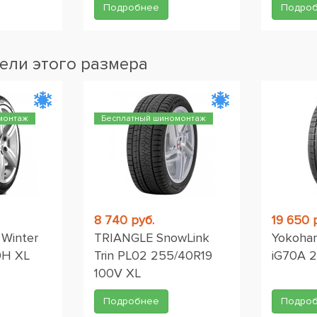
Подробнее
Подро
ели этого размера
монтаж
Бесплатный шиномонтаж
8 740 руб.
19 650 
n Winter
TRIANGLE SnowLink
Yokoham
0H XL
Trin PL02 255/40R19
iG70A 
100V XL
Подробнее
Подро