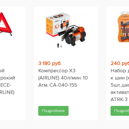
3 180 руб.
240 руб
ой
Компрессор X3
Набор 
ирокий
(AIRLINE) 40л/мин. 10
к шин (
 ЕСЕ-
Атм. CA-040-15S
5шт.,ши
RLINE)
активат
ATRK-3
Подробнее
Подро