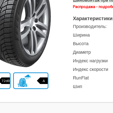
Шиномонтаж при по
Распродажа - подробн
Характеристики
Производитель:
Ширина
Высота
Диаметр
Индекс нагрузки
Индекс скорости
RunFlat
72dB
A
Шип
ы