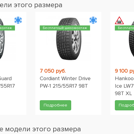
ели этого размера
монтаж
Бесплатный шиномонтаж
Бесплат
7 050 руб.
9 100 р
Guard
Cordiant Winter Drive
Hankook
/55R17
PW-1 215/55R17 98T
Ice LW7
98T XL
Подробнее
Подро
 модели этого размера