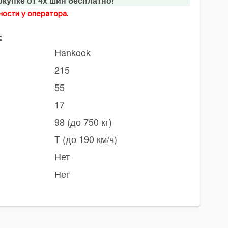
купке от 4х шин бесплатно!
ости у оператора.
:
Hankook
215
55
17
98 (до 750 кг)
T (до 190 км/ч)
Нет
Нет