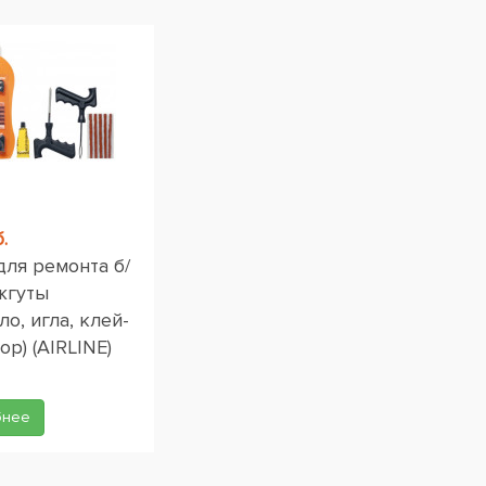
.
для ремонта б/
жгуты
ло, игла, клей-
ор) (AIRLINE)
бнее