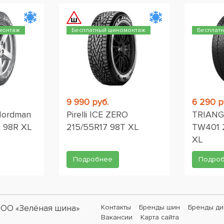
монтаж
Бесплатный шиномонтаж
Бесплат
9 990 руб.
6 290 р
Nordman
Pirelli ICE ZERO
TRIANG
 98R XL
215/55R17 98T XL
TW401 
XL
Подробнее
Подро
ОО «Зелёная шина»
Контакты
Бренды шин
Бренды ди
Вакансии
Карта сайта