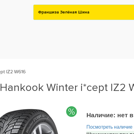
Франшиза Зелёная Шина
ept IZ2 W616
ankook Winter i*cept IZ2 
Наличие:
нет 
Посмотреть наличие