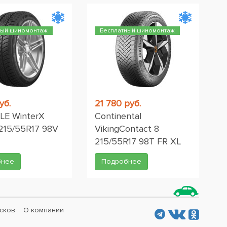
ный шиномонтаж
Бесплатный шиномонтаж
уб.
21 780 руб.
LE WinterX
Continental
215/55R17 98V
VikingContact 8
215/55R17 98T FR XL
бнее
Подробнее
сков
О компании