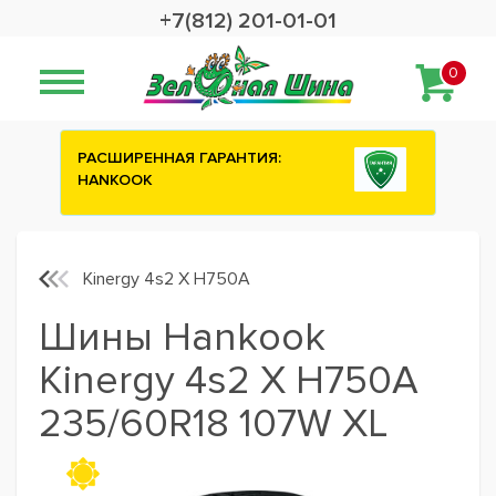
+7(812) 201-01-01
0
ИЯ:
Сashback 2500 рублей на зимние
шины ATTAR
Kinergy 4s2 X H750A
Шины Hankook
Kinergy 4s2 X H750A
235/60R18 107W XL