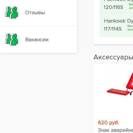
Бе
120/116S
ши
Отзывы
Hankook Dy
Бес
117/114S
шин
Вакансии
Аксессуар
620 руб.
Знак аварийн