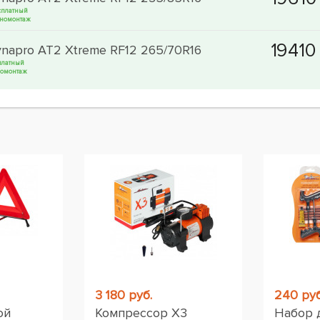
сплатный
номонтаж
napro AT2 Xtreme RF12 265/70R16
платный
омонтаж
ы
3 180 руб.
240 руб
ой
Компрессор X3
Набор 