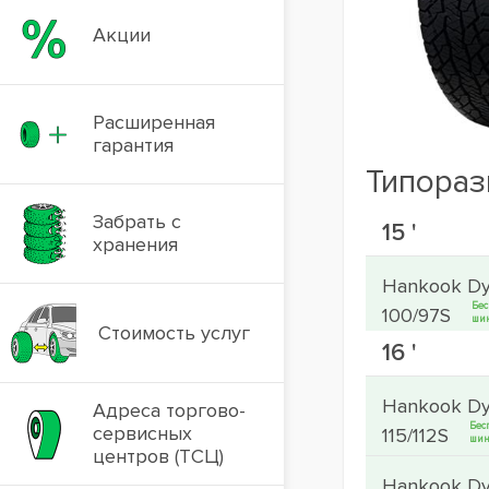
Акции
Расширенная
гарантия
Типораз
Забрать с
15 '
хранения
Hankook Dy
Бес
100/97S
ши
Стоимость услуг
16 '
Hankook Dy
Адреса торгово-
Бес
сервисных
115/112S
шин
центров (ТСЦ)
Hankook Dy