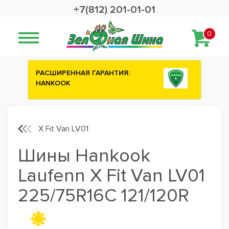
+7(812) 201-01-01
0
АСШИРЕННАЯ ГАРАНТИЯ:
Сashback 2500 р
HANKOOK
шины ATTAR
X Fit Van LV01
Шины Hankook
Laufenn X Fit Van LV01
225/75R16C 121/120R