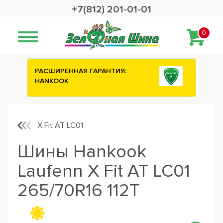
+7(812) 201-01-01
0
ИЯ:
Сashback 2500 рублей на зимние
шины ATTAR
X Fit AT LC01
Шины Hankook
Laufenn X Fit AT LC01
265/70R16 112T