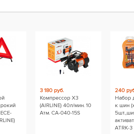
ы
3 180 руб.
240 руб
ой
Компрессор X3
Набор 
ирокий
(AIRLINE) 40л/мин. 10
к шин (
 ЕСЕ-
Атм. CA-040-15S
5шт.,ши
RLINE)
активат
ATRK-3