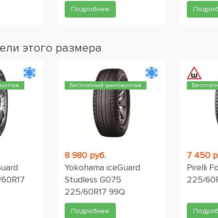
Подробнее
Подро
ели этого размера
монтаж
Бесплатный шиномонтаж
Бесплат
8 980 руб.
7 450 р
Guard
Yokohama iceGuard
Pirelli 
/60R17
Studless G075
225/60
225/60R17 99Q
Подробнее
Подро