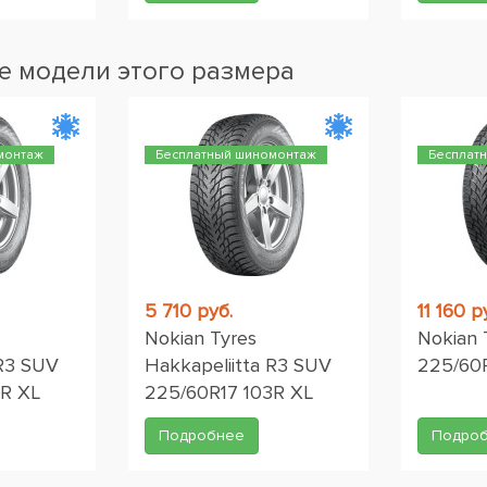
 модели этого размера
монтаж
Бесплатный шиномонтаж
Бесплат
5 710 руб.
11 160 р
Nokian Tyres
Nokian 
 R3 SUV
Hakkapeliitta R3 SUV
225/60
3R XL
225/60R17 103R XL
Подробнее
Подро