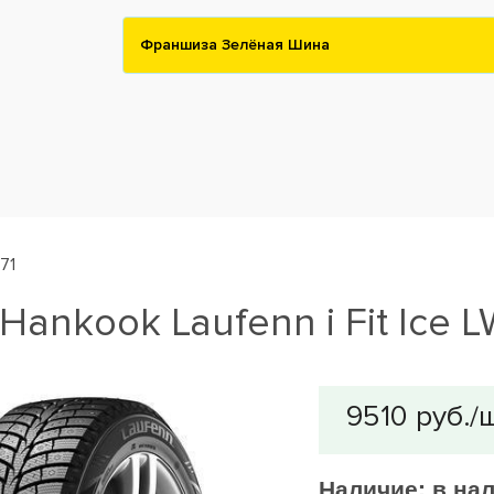
Франшиза Зелёная Шина
W71
ankook Laufenn i Fit Ice 
Наличие:
в на