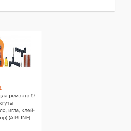
.
для ремонта б/
жгуты
ло, игла, клей-
ор) (AIRLINE)