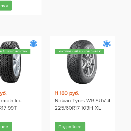
бнее
ный шиномонтаж
Бесплатный шиномонтаж
уб.
11 160 руб.
Formula Ice
Nokian Tyres WR SUV 4
R17 99T
225/60R17 103H XL
бнее
Подробнее