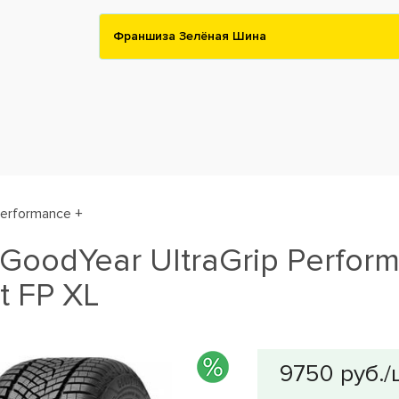
Франшиза Зелёная Шина
Performance +
oodYear UltraGrip Perfor
t FP XL