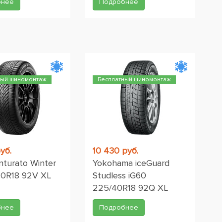
бнее
Подробнее
ный шиномонтаж
Бесплатный шиномонтаж
уб.
10 430 руб.
Cinturato Winter
Yokohama iceGuard
40R18 92V XL
Studless iG60
225/40R18 92Q XL
бнее
Подробнее