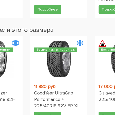
Подробнее
Подро
ели этого размера
монтаж
Бесплатный шиномонтаж
Бесплат
11 980 руб.
17 000 
azer
GoodYear UltraGrip
Gislave
R18 92H
Performance +
225/40
225/40R18 92V FP XL