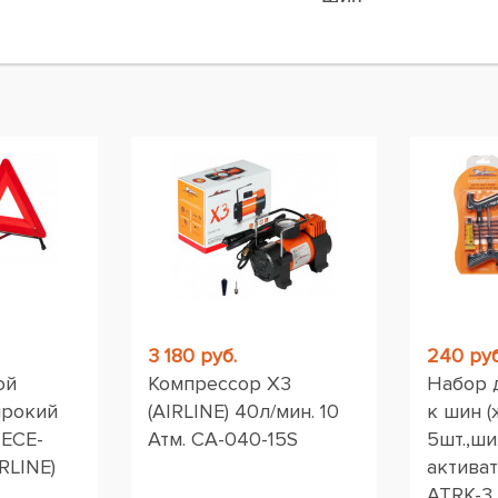
ы
3 180 руб.
240 руб
ой
Компрессор X3
Набор 
ирокий
(AIRLINE) 40л/мин. 10
к шин (
 ЕСЕ-
Атм. CA-040-15S
5шт.,ши
RLINE)
активат
ATRK-3