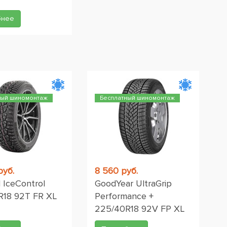
бнее
ный шиномонтаж
Бесплатный шиномонтаж
руб.
8 560 руб.
d IceControl
GoodYear UltraGrip
R18 92T FR XL
Performance +
225/40R18 92V FP XL