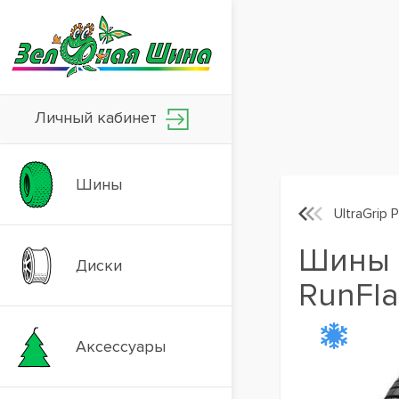
Личный кабинет
Шины
UltraGrip 
Шины G
Диски
RunFla
Аксессуары