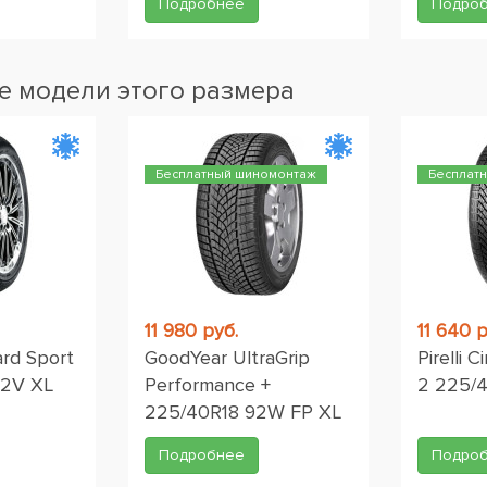
Подробнее
Подро
 модели этого размера
Бесплатный шиномонтаж
Бесплат
11 980 руб.
11 640 р
rd Sport
GoodYear UltraGrip
Pirelli 
92V XL
Performance +
2 225/
225/40R18 92W FP XL
Подробнее
Подро