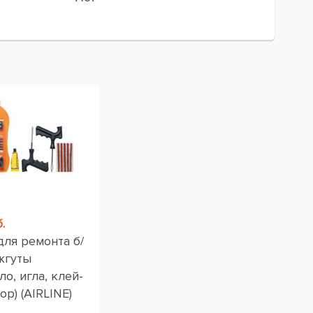
.
для ремонта б/
жгуты
ло, игла, клей-
ор) (AIRLINE)