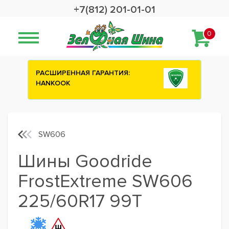
+7(812) 201-01-01
0
ИЯ:
Сashback 2500 рублей на зимние
шины ATTAR
SW606
Шины Goodride
FrostExtreme SW606
225/60R17 99T