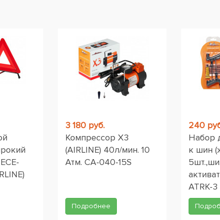
ы
3 180 руб.
240 руб
ой
Компрессор X3
Набор 
ирокий
(AIRLINE) 40л/мин. 10
к шин (
 ЕСЕ-
Атм. CA-040-15S
5шт.,ши
RLINE)
активат
ATRK-3
Подробнее
Подро