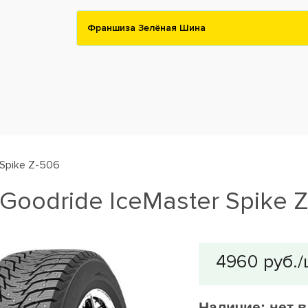
Франшиза Зелёная Шина
 Spike Z-506
oodride IceMaster Spike Z
Наличие:
нет 