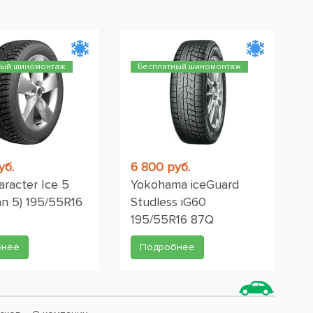
ный шиномонтаж
Бесплатный шиномонтаж
уб.
6 800 руб.
aracter Ice 5
Yokohama iceGuard
n 5) 195/55R16
Studless iG60
195/55R16 87Q
бнее
Подробнее