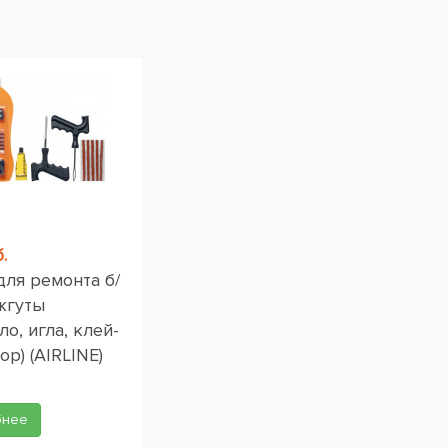
.
для ремонта б/
жгуты
ло, игла, клей-
ор) (AIRLINE)
бнее