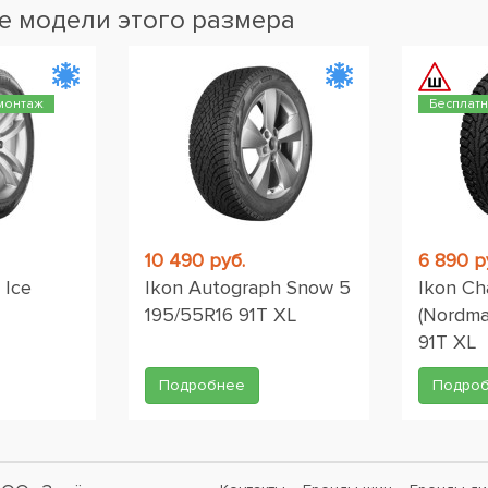
 модели этого размера
монтаж
Бесплат
10 490 руб.
6 890 р
 Ice
Ikon Autograph Snow 5
Ikon Ch
195/55R16 91T XL
(Nordma
91T XL
Подробнее
Подро