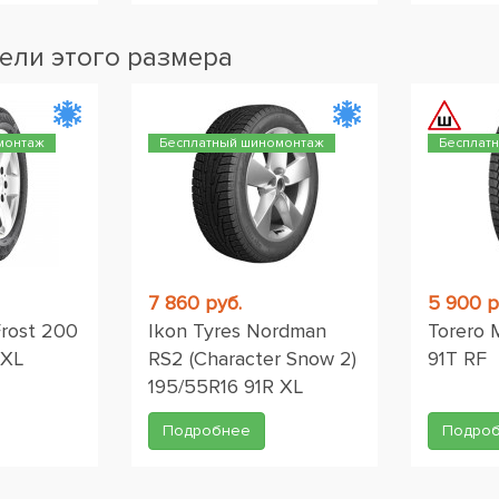
ели этого размера
монтаж
Бесплатный шиномонтаж
Бесплат
7 860 руб.
5 900 р
Frost 200
Ikon Tyres Nordman
Torero 
 XL
RS2 (Character Snow 2)
91T RF
195/55R16 91R XL
Подробнее
Подро