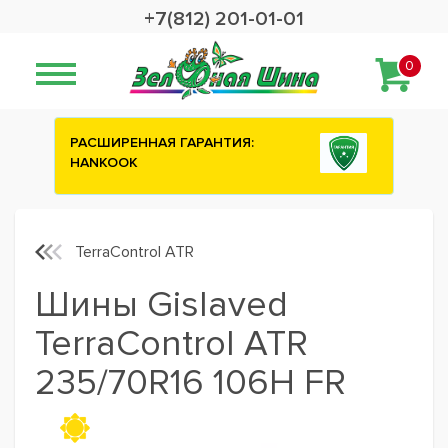
+7(812) 201-01-01
0
НТИЯ:
Сashback 2500 рублей на зимние
шины ATTAR
TerraControl ATR
Шины Gislaved
TerraControl ATR
235/70R16 106H FR