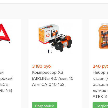
ы
3 180 руб.
240 руб
ой
Компрессор X3
Набор 
ирокий
(AIRLINE) 40л/мин. 10
к шин (
 ЕСЕ-
Атм. CA-040-15S
5шт.,ши
RLINE)
активат
ATRK-3
Подробнее
Подро