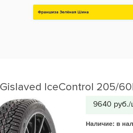
Франшиза Зелёная Шина
islaved IceControl 205/60
Наличие:
в на