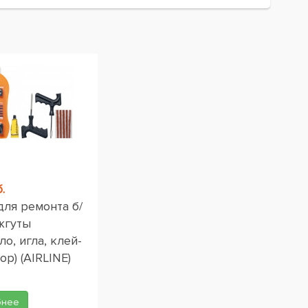
.
для ремонта б/
жгуты
ло, игла, клей-
ор) (AIRLINE)
бнее