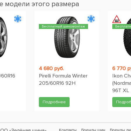
 модели этого размера
Бесплатный шиномонтаж
Бесплат
4 680 руб.
6 770 р
/60R16
Pirelli Formula Winter
Ikon Ch
205/60R16 92H
(Nordma
96T XL
Подробнее
Подро
ОО «Зелёная шина»
Контакты
Бренды шин
Бренды ди