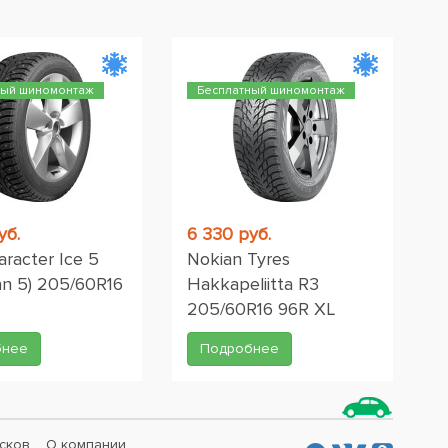
ный шиномонтаж
Бесплатный шиномонтаж
уб.
6 330 руб.
aracter Ice 5
Nokian Tyres
n 5) 205/60R16
Hakkapeliitta R3
205/60R16 96R XL
бнее
Подробнее
сков
О компании