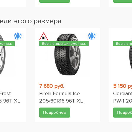
ели этого размера
монтаж
Бесплатный шиномонтаж
Бесплат
7 680 руб.
5 150 р
Frost
Pirelli Formula Ice
Cordian
6 96T XL
205/60R16 96T XL
PW-1 2
Подробнее
Подро