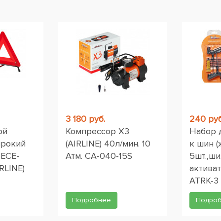
ы
3 180 руб.
240 руб
ой
Компрессор X3
Набор 
ирокий
(AIRLINE) 40л/мин. 10
к шин (
 ЕСЕ-
Атм. CA-040-15S
5шт.,ши
RLINE)
активат
ATRK-3
Подробнее
Подро