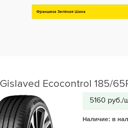
Франшиза Зелёная Шина
l
islaved Ecocontrol 185/65
Наличие:
в на