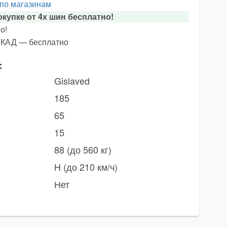
 по магазинам
купке от 4х шин бесплатно!
о!
х КАД — бесплатно
:
Gislaved
185
65
15
88 (до 560 кг)
H (до 210 км/ч)
Нет