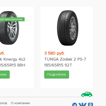
ный шиномонтаж
уб.
3 580 руб.
 Kinergy 4s2
TUNGA Zodiak 2 PS-7
85/65R15 88H
185/65R15 92T
бнее
Подробнее
сков
О компании