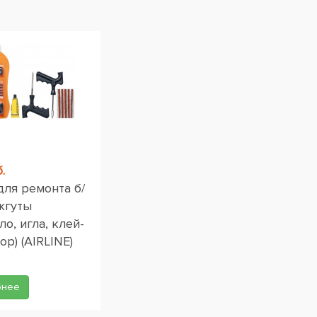
.
для ремонта б/
жгуты
ло, игла, клей-
ор) (AIRLINE)
бнее