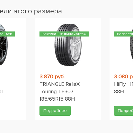
ели этого размера
монтаж
Бесплатный шиномонтаж
Бесплат
3 870 руб.
3 080 р
TRIANGLE ReliaX
HiFly H
l
Touring TE307
88H
185/65R15 88H
Подробнее
Подро