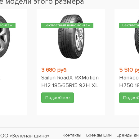
 модели этого размера
монтаж
Бесплатный шиномонтаж
Бесплат
3 680 руб.
5 510 р
x
Sailun RoadX RXMotion
Hankook
H
H12 185/65R15 92H XL
H750 1
Подробнее
Подро
ОО «Зелёная шина»
Контакты
Бренды шин
Бренды ди