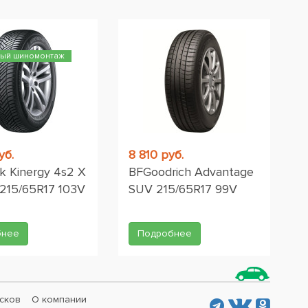
ный шиномонтаж
уб.
8 810 руб.
 Kinergy 4s2 X
BFGoodrich Advantage
215/65R17 103V
SUV 215/65R17 99V
бнее
Подробнее
сков
О компании