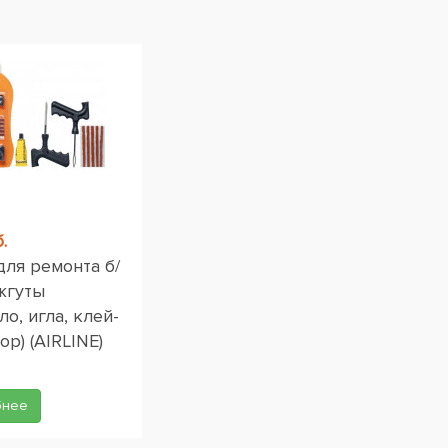
.
для ремонта б/
жгуты
ло, игла, клей-
ор) (AIRLINE)
бнее