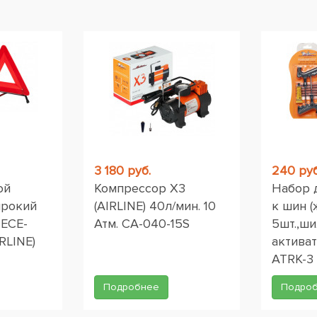
ы
3 180 руб.
240 руб
ой
Компрессор X3
Набор 
ирокий
(AIRLINE) 40л/мин. 10
к шин (
 ЕСЕ-
Атм. CA-040-15S
5шт.,ши
RLINE)
активат
ATRK-3
Подробнее
Подро