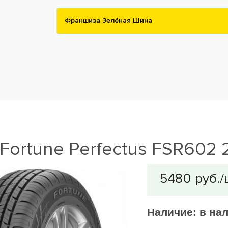
Франшиза Зелёная Шина
ortune Perfectus FSR602 
Наличие:
в на