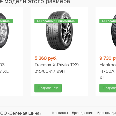
 модели этого размера
монтаж
Бесплатный шиномонтаж
Бесплат
5 360 руб.
9 730 р
03
Tracmax X-Privilo TX9
Hankook
V XL
215/65R17 99H
H750A 
XL
Подробнее
Подро
ОО «Зелёная шина»
Контакты
Бренды шин
Бренды ди