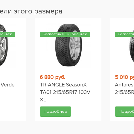
ели этого размера
монтаж
Бесплатный шиномонтаж
Бесплат
6 880 руб.
5 010 р
n Verde
TRIANGLE SeasonX
Antares 
TA01 215/65R17 103V
215/65
XL
Подробнее
Подро