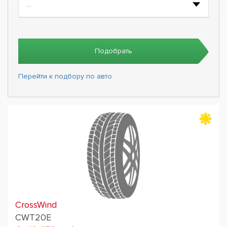
Подобрать
Перейти к подбору по авто
CrossWind
CWT20E