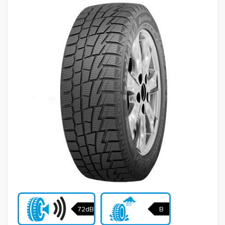
72dB
B