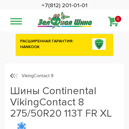
+7(812) 201-01-01
0
НТИЯ:
Сashback 2500 рублей на зимние
шины ATTAR
VikingContact 8
Шины Continental
VikingContact 8
275/50R20 113T FR XL