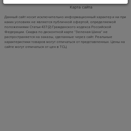
Вакансии
Карта сайта
Данный сайт носит исключительно информационный характер и ни при
каких условиях не является публичной офертой, определяемой
положениями Статьи 437 (2) Гражданского кодекса Российской
Федерации. Скидка по дисконтной карте "Зеленая Шина" не
распространяется на заказы, сделанные через сайт. Реальные
характеристики товаров могут отличаться от представленных. Цены на
сайте могут отличаться от цен в ТСЦ.