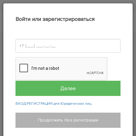
+7(812) 201-01-01
Войти или зарегистрироваться
0
РАСШИРЕННАЯ ГАРАНТИЯ:
HANKOOK
Оформление заказа
В корзине нет ни одного товара!
ВХОД/РЕГИСТРАЦИЯ для Юридических лиц
© 2009—2025, ООО
Контакты
Бренды шин
Продолжить без регистрации
«Зелёная шина»
Бренды дисков
О компании