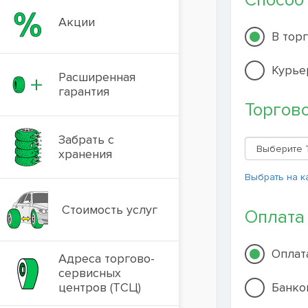
Способ
Акции
В тор
Курье
Расширенная
гарантия
Торгов
Забрать с
хранения
Выбрать на к
Стоимость услуг
Оплата
Оплат
Адреса торгово-
сервисных
центров (ТСЦ)
Банко