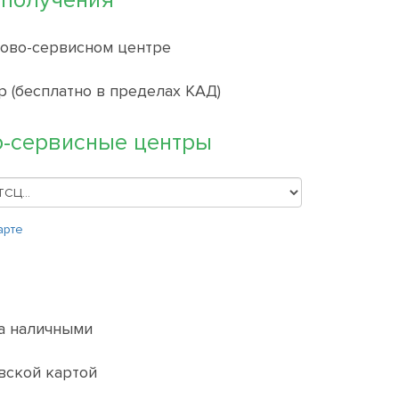
 получения
гово-сервисном центре
р (бесплатно в пределах КАД)
о-сервисные центры
арте
а наличными
вской картой