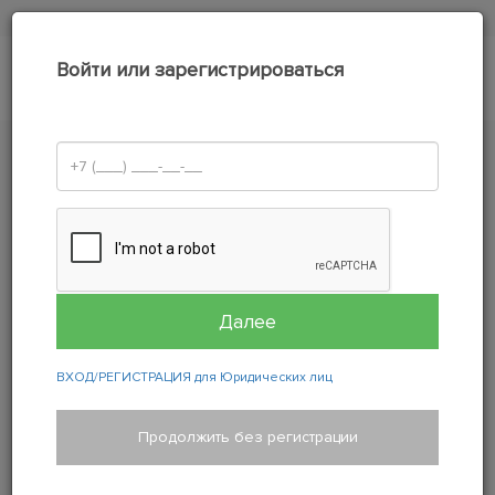
+7(812) 201-01-01
Войти или зарегистрироваться
0
РАСШИРЕННАЯ ГАРАНТИЯ:
HANKOOK
Оформление заказа
В корзине нет ни одного товара!
ВХОД/РЕГИСТРАЦИЯ для Юридических лиц
© 2009—2025, ООО
Контакты
Бренды шин
Продолжить без регистрации
«Зелёная шина»
Бренды дисков
О компании