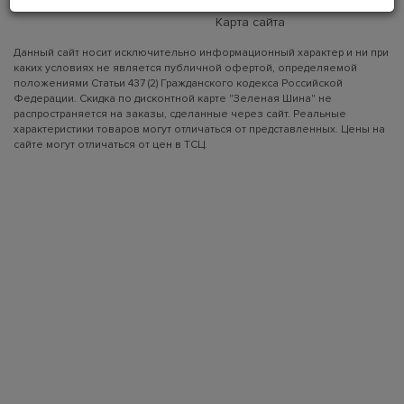
Вакансии
Карта сайта
Данный сайт носит исключительно информационный характер и ни при
каких условиях не является публичной офертой, определяемой
положениями Статьи 437 (2) Гражданского кодекса Российской
Федерации. Скидка по дисконтной карте "Зеленая Шина" не
распространяется на заказы, сделанные через сайт. Реальные
характеристики товаров могут отличаться от представленных. Цены на
сайте могут отличаться от цен в ТСЦ.