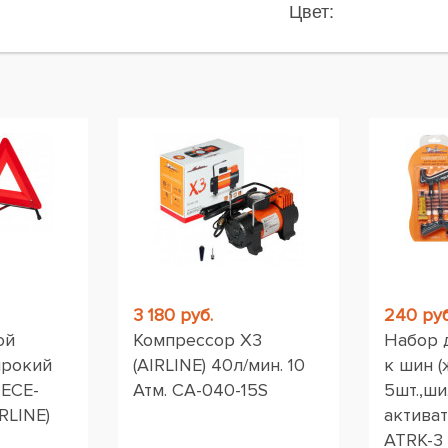
Цвет:
ы
3 180 руб.
240 руб
ой
Компрессор X3
Набор 
ирокий
(AIRLINE) 40л/мин. 10
к шин (
 ЕСЕ-
Атм. CA-040-15S
5шт.,ши
RLINE)
активат
ATRK-3