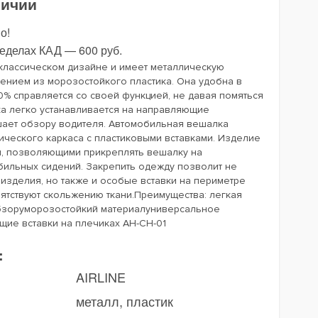
личии
о!
ределах КАД — 600 руб.
классическом дизайне и имеет металлическую
ением из морозостойкого пластика. Она удобна в
0% справляется со своей функцией, не давая помяться
а легко устанавливается на направляющие
шает обзору водителя. Автомобильная вешалка
ического каркаса с пластиковыми вставками. Изделие
, позволяющими прикреплять вешалку на
ильных сидений. Закрепить одежду позволит не
изделия, но также и особые вставки на периметре
ятствуют скольжению ткани.Преимущества: легкая
бзоруморозостойкий материалуниверсальное
ие вставки на плечиках AH-CH-01
:
AIRLINE
металл, пластик