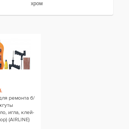
хром
.
для ремонта б/
жгуты
ло, игла, клей-
ор) (AIRLINE)