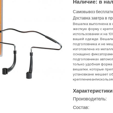
Наличие:
в на
Самовывоз бесплатн
Доставка завтра в п
Вешалка выполнена в 
жесткую форму с крепл
использовании и на 10
вашей одежде. Вешалк
подголовника и не ме
изготовлена из металл
оснащено фиксаторами
подголовниках автомоб
только удобная форма 
вешалки, которые преп
установкане мешает о
креплениеантискользящ
Характеристики
Производитель:
Состав: